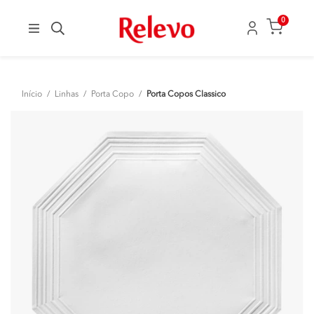
0
Início
/
Linhas
/
Porta Copo
/
Porta Copos Classico