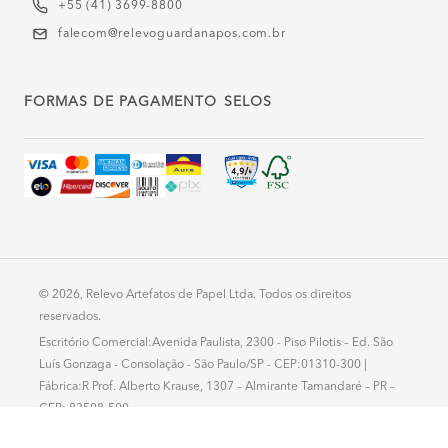
+55 (41) 3699-8800
falecom@relevoguardanapos.com.br
FORMAS DE PAGAMENTO
SELOS
© 2026, Relevo Artefatos de Papel Ltda. Todos os direitos
reservados.
Escritório Comercial:Avenida Paulista, 2300 - Piso Pilotis – Ed. São
Luís Gonzaga - Consolação - São Paulo/SP - CEP:01310-300 |
Fábrica:R Prof. Alberto Krause, 1307 – Almirante Tamandaré – PR –
CEP: 83508-500
Atendimento: segunda a sexta - 8h-18h - CNPJ: 78.435.609/0001-